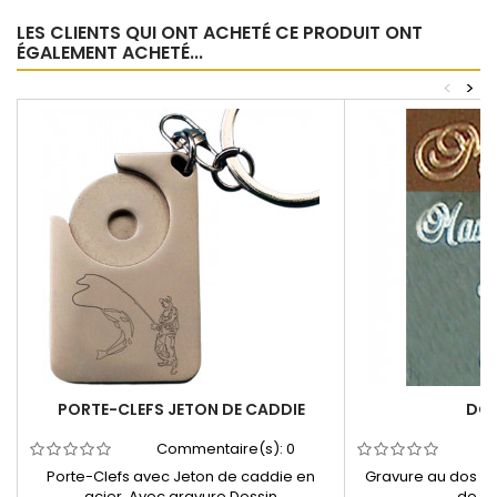
LES CLIENTS QUI ONT ACHETÉ CE PRODUIT ONT
ÉGALEMENT ACHETÉ...
<
>
PORTE-CLEFS JETON DE CADDIE
DOS
Commentaire(s):
0
C
Porte-Clefs avec Jeton de caddie en
Gravure au dos de 
acier Avec gravure Dessin
de vo