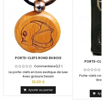
PORTE-CLEFS ROND EN BOIS
PORTE-CLE
Commentaire(s):
1
C
Le porte-clefs en bois exotique de luxe
Porte-clefs ron
Avec gravure Dessin
Gravu
10,00 €
15
Ajouter au panier
Ajout