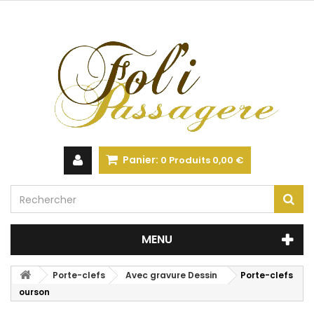
Panier:
0
Produits
0,00 €
MENU
Porte-clefs
Avec gravure Dessin
Porte-clefs
ourson