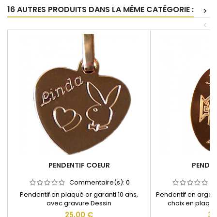
16 AUTRES PRODUITS DANS LA MÊME CATÉGORIE :
>
<
PENDENTIF COEUR
PENDEN
Commentaire(s):
0
C
Pendentif en plaqué or garanti 10 ans,
Pendentif en argen
avec gravure Dessin
choix en plaqué 
25,00 €
30