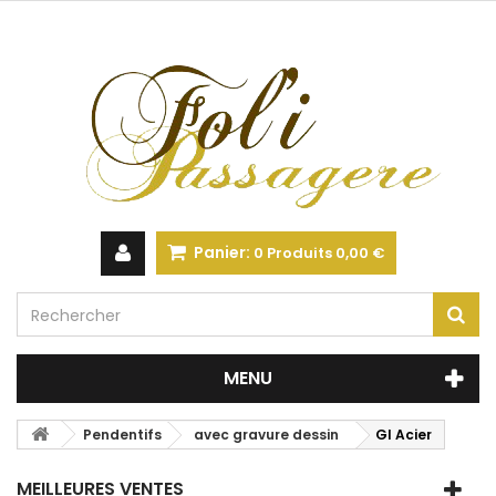
Panier:
0
Produits
0,00 €
MENU
Pendentifs
avec gravure dessin
GI Acier
MEILLEURES VENTES