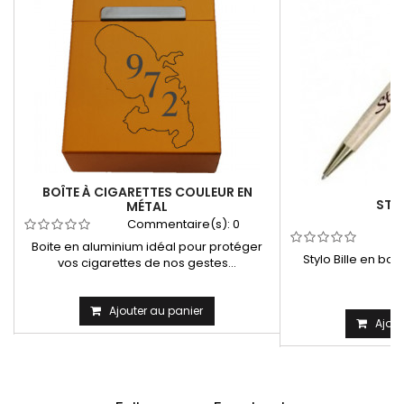
BOÎTE À CIGARETTES COULEUR EN
STYL
MÉTAL
Commentaire(s):
0
C
Boite en aluminium idéal pour protéger
Stylo Bille en bo
vos cigarettes de nos gestes...
Ajouter au panier
Ajout