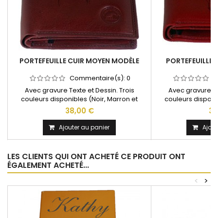
PORTEFEUILLE CUIR MOYEN MODÈLE
PORTEFEUILLE 
Commentaire(s):
0
C
Avec gravure Texte et Dessin. Trois
Avec gravure Te
couleurs disponibles (Noir, Marron et
couleurs disponi
Rouge)
R
38,00 €
38
Ajouter au panier
Ajout
LES CLIENTS QUI ONT ACHETÉ CE PRODUIT ONT
ÉGALEMENT ACHETÉ...
<
>