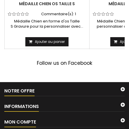
MÉDAILLE CHIEN OS TAILLE S
MÉDAILLE
Commentaire(s):
1
C
Médaille Chien en forme d'os Taille
Médaille Chien r
S Gravure pour la personnaliser avec...
personnaliser ave
Ajouter au panier
Ajout
Follow us on Facebook
NOTRE OFFRE
INFORMATIONS
MON COMPTE