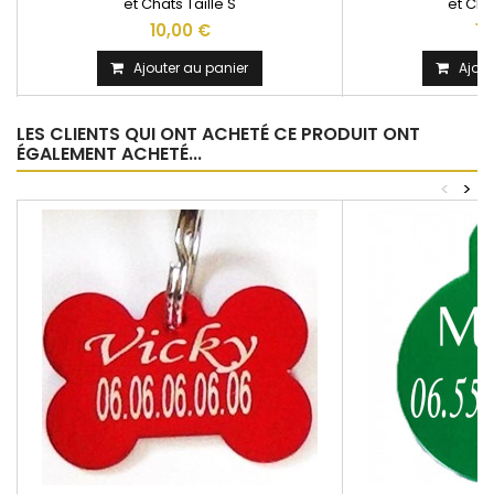
et Chats Taille S
et Cha
10,00 €
10
Ajouter au panier
Ajout
LES CLIENTS QUI ONT ACHETÉ CE PRODUIT ONT
ÉGALEMENT ACHETÉ...
<
>