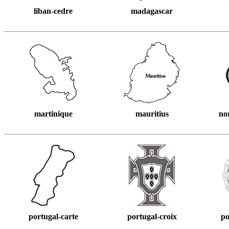
liban-cedre
madagascar
martinique
mauritius
no
portugal-carte
portugal-croix
po