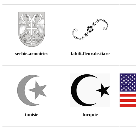
serbie-armoiries
tahiti-fleur-de-tiare
tunisie
turquie